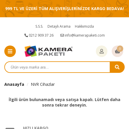
999 TL VE ÜZERİ TÜM ALIŞVERİŞLERİNİZDE KARGO BEDAVA!
S.S.S.
Detaylı Arama
Hakkımızda
0212 909 37 26
info@kamerapaketi.com
0
Anasayfa
NVR Cihazlar
İlgili ürün bulunamadı veya satışa kapalı. Lütfen daha
sonra tekrar deneyin.
HIZLI KARGO