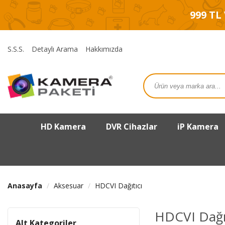
999 TL
S.S.S.
Detaylı Arama
Hakkımızda
HD Kamera
DVR Cihazlar
iP Kamera
Anasayfa
Aksesuar
HDCVI Dağıtıcı
HDCVI Dağıt
Alt Kategoriler