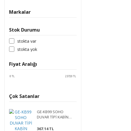
Markalar
Stok Durumu
stokta var
stokta yok
Fiyat Aralığı
0
TL
23720
TL
Çok Satanlar
GE-KB99 SOHO
DUVAR TİPİ KABİN
KAMERA EKİPMANLAR
367.14 TL