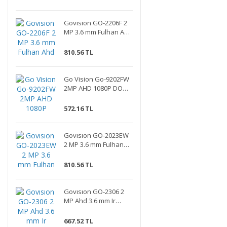
Govısıon GO-2206F 2
MP 3.6 mm Fulhan Ahd
Bullet Kamera
810.56 TL
Go Vision Go-9202FW
2MP AHD 1080P DOME
KAMERA
572.16 TL
Govısıon GO-2023EW
2 MP 3.6 mm Fulhan
Ahd Bullet Full Color
Kamera
810.56 TL
Govısıon GO-2306 2
MP Ahd 3.6 mm Ir
Dome Kamera
667.52 TL