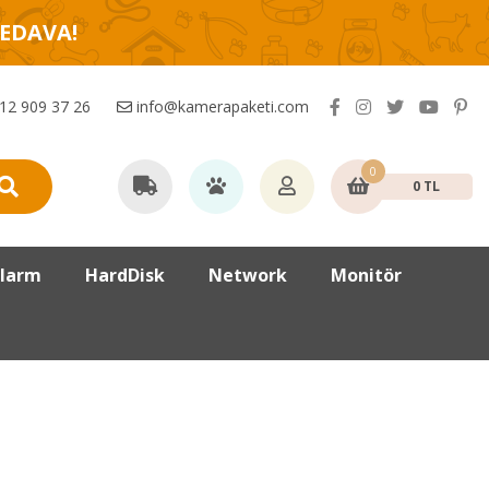
BEDAVA!
12 909 37 26
info@kamerapaketi.com
0
0 TL
larm
HardDisk
Network
Monitör