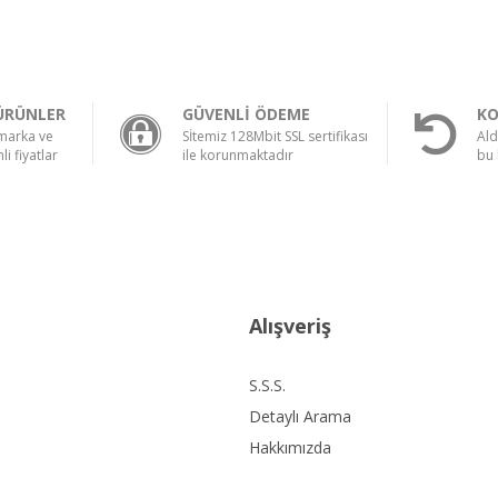
ÜRÜNLER
GÜVENLİ ÖDEME
KO
 marka ve
Sİtemiz 128Mbit SSL sertifikası
Ald
li fiyatlar
ile korunmaktadır
bu 
Alışveriş
S.S.S.
Detaylı Arama
Hakkımızda