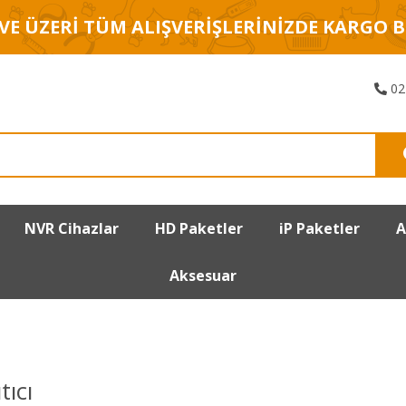
 VE ÜZERİ TÜM ALIŞVERİŞLERİNİZDE KARGO 
02
NVR Cihazlar
HD Paketler
iP Paketler
A
Aksesuar
ıcı