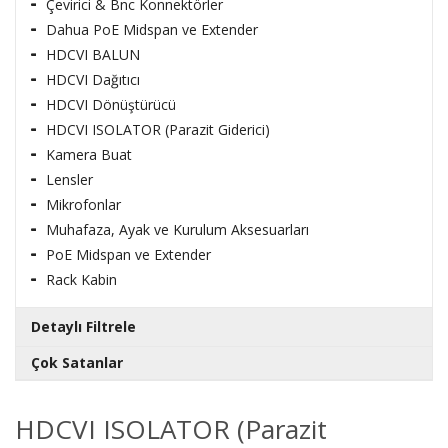
Çevirici & Bnc Konnektörler
Dahua PoE Midspan ve Extender
HDCVI BALUN
HDCVI Dağıtıcı
HDCVI Dönüştürücü
HDCVI ISOLATOR (Parazit Giderici)
Kamera Buat
Lensler
Mikrofonlar
Muhafaza, Ayak ve Kurulum Aksesuarları
PoE Midspan ve Extender
Rack Kabin
Detaylı Filtrele
Çok Satanlar
Markalar
GE-KB99 SOHO DUVAR TİPİ KABİN KAMERA
HDCVI ISOLATOR (Parazit
EKİPMANLAR