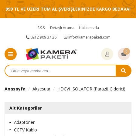
999 TL VE ÜZERİ TÜM ALIŞVERİŞLERİNİZDE KARGO BEDAVA!
S.S.S.
Detaylı Arama
Hakkımızda
0212 909 37 26
info@kamerapaketi.com
0
Anasayfa
Aksesuar
HDCVI ISOLATOR (Parazit Giderici)
Alt Kategoriler
Adaptörler
CCTV Kablo