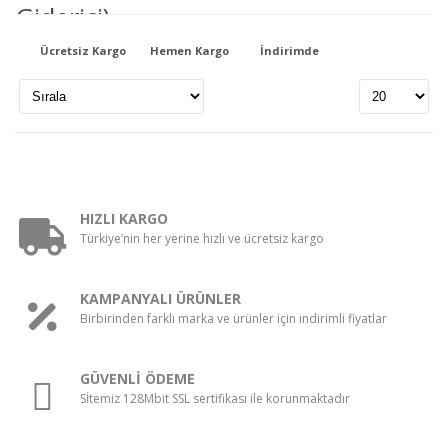
Stok Durumu
Giderici)
367.14 TL
stokta var
Ücretsiz Kargo
Hemen Kargo
İndirimde
stokta yok
Govısıon GO-2206F 2 MP 3.6 mm Fulhan Ahd
Bullet Kamera
Fiyat Aralığı
810.56 TL
0
TL
23720
TL
Go Vision Go-9202FW 2MP AHD 1080P DOME
KAMERA
HIZLI KARGO
572.16 TL
Türkiye’nin her yerine hızlı ve ücretsiz kargo
Govısıon GO-2023EW 2 MP 3.6 mm Fulhan Ahd
KAMPANYALI ÜRÜNLER
Bullet Full Color Kamera
Birbirinden farklı marka ve ürünler için indirimli fiyatlar
810.56 TL
GÜVENLİ ÖDEME
Sİtemiz 128Mbit SSL sertifikası ile korunmaktadır
Govısıon GO-2306 2 MP Ahd 3.6 mm Ir Dome
Kamera