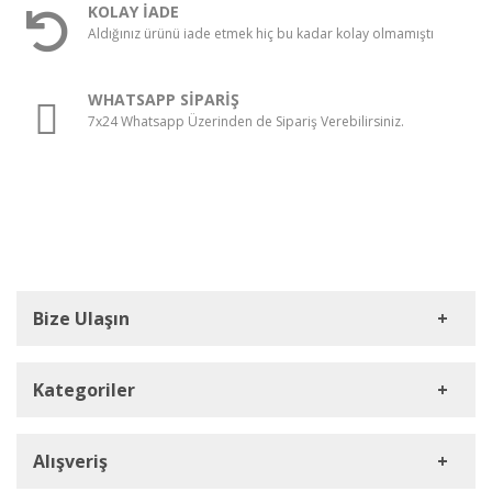
KOLAY İADE
667.52 TL
Aldığınız ürünü iade etmek hiç bu kadar kolay olmamıştı
WHATSAPP SİPARİŞ
7x24 Whatsapp Üzerinden de Sipariş Verebilirsiniz.
Bize Ulaşın
Kategoriler
HD Kamera
Müşteri Hizmetleri
Alışveriş
DVR Cihazlar
0212 909 37 26