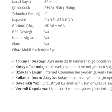
Kanal Sayısı
32 Kanal
Çözünürlük
2592x1536 (1536p)
Teknoloji Desteği
IP
Kapasite
2 x 3.5" 8TB HDD
Görüntü Çıkışı
HDMI + VGA
P2P Desteği
Var
Harket Algılama
Var
Alarm
Var
Cihaz Mobil Yazılımı
XMEye
✅
10 Kanal Desteği:
Aynı anda 32 IP kameranın görüntülerini 
✅
Xmeye Teknolojisi:
Yüksek çözünürlük ve net görüntü sağl
✅
Uzaktan Erişim:
İnternet üzerinden her yerden güvenlik ka
✅
Kullanıcı Dostu Arayüz:
Kolay kurulum ve yönetim için opt
✅
Dayanıklı Yapı:
Endüstriyel kullanım için uzun ömürlü ve sa
✅
Verimli Depolama:
Uzun süreli video kaydı ve yönetimi sağ