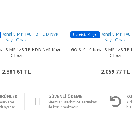
Ücretsiz Kargo
nal 8 MP 1×8 TB HDD NVR Kayıt
GO-810 10 Kanal 8 MP 1×8 TB 
Cihazı
Cihazı
2,381.61 TL
2,059.77 TL
ÜRÜNLER
GÜVENLİ ÖDEME
KO
 marka ve
Sİtemiz 128Mbit SSL sertifikası
Ald
li fiyatlar
ile korunmaktadır
bu 