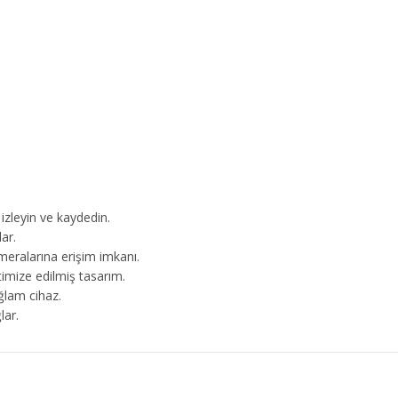
izleyin ve kaydedin.
ar.
meralarına erişim imkanı.
imize edilmiş tasarım.
ğlam cihaz.
lar.