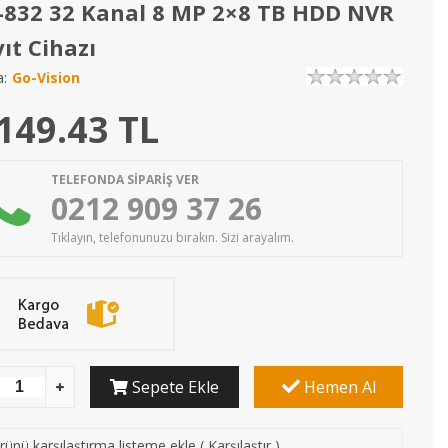
832 32 Kanal 8 MP 2×8 TB HDD NVR
ıt Cihazı
:
Go-Vision
149.43
TL
TELEFONDA SİPARİŞ VER
0212 909 37 26
Tıklayın, telefonunuzu bırakın. Sizi arayalım.
Sepete Ekle
Hemen Al
rünü karşılaştırma listeme ekle
(
Karşılaştır
)