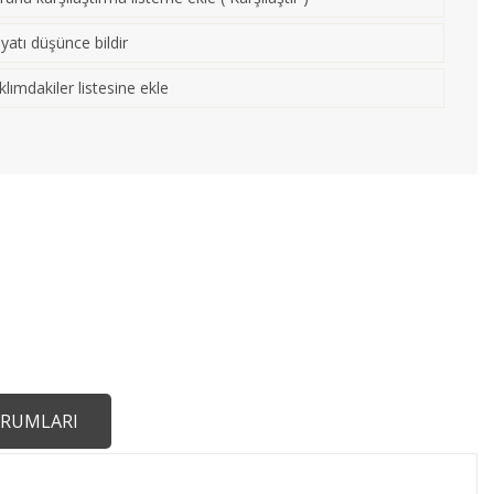
iyatı düşünce bildir
klımdakiler listesine ekle
RUMLARI