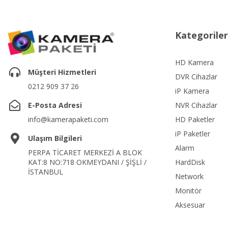
Kategoriler
HD Kamera
Müşteri Hizmetleri
DVR Cihazlar
0212 909 37 26
iP Kamera
E-Posta Adresi
NVR Cihazlar
info@kamerapaketi.com
HD Paketler
iP Paketler
Ulaşım Bilgileri
Alarm
PERPA TİCARET MERKEZİ A BLOK
KAT:8 NO:718 OKMEYDANI / ŞİŞLİ /
HardDisk
İSTANBUL
Network
Monitör
Aksesuar