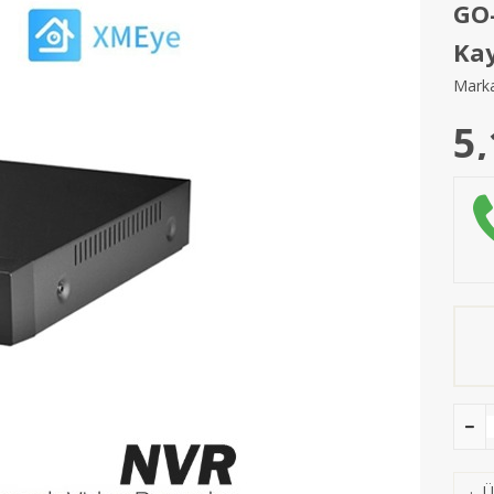
GO-
Kay
Marka
5,
Ü
·