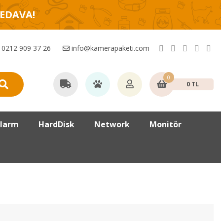
BEDAVA!
0212 909 37 26
info@kamerapaketi.com
0
0 TL
larm
HardDisk
Network
Monitör