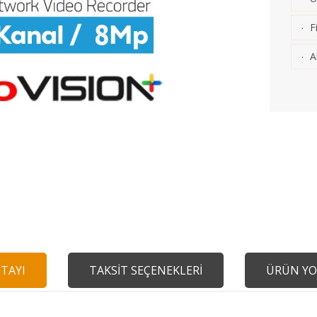
F
·
A
·
TAYI
TAKSİT SEÇENEKLERİ
ÜRÜN YO