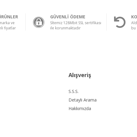
ÜRÜNLER
GÜVENLİ ÖDEME
KO
 marka ve
Sİtemiz 128Mbit SSL sertifikası
Ald
li fiyatlar
ile korunmaktadır
bu 
Alışveriş
S.S.S.
Detaylı Arama
Hakkımızda