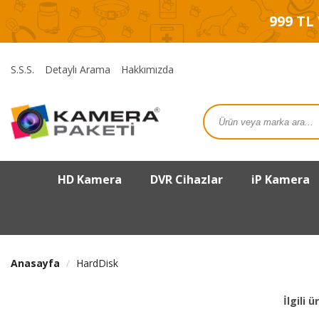
999 TL
S.S.S.
Detaylı Arama
Hakkımızda
HD Kamera
DVR Cihazlar
iP Kamera
Anasayfa
HardDisk
İlgili