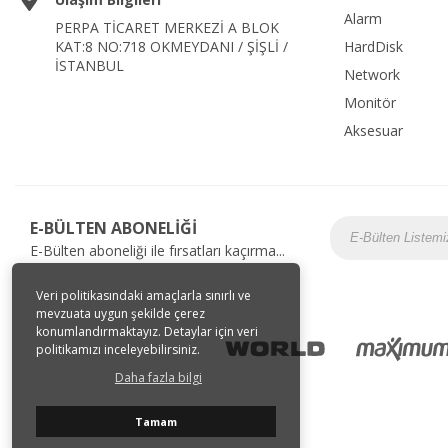
Alarm
PERPA TİCARET MERKEZİ A BLOK
KAT:8 NO:718 OKMEYDANI / ŞİŞLİ /
HardDisk
İSTANBUL
Network
Monitör
Aksesuar
E-BÜLTEN ABONELİĞİ
E-Bülten aboneliği ile fırsatları kaçırma...
Veri politikasındaki amaçlarla sınırlı ve
mevzuata uygun şekilde çerez
konumlandırmaktayız. Detaylar için veri
politikamızı inceleyebilirsiniz.
Daha fazla bilgi
Tamam