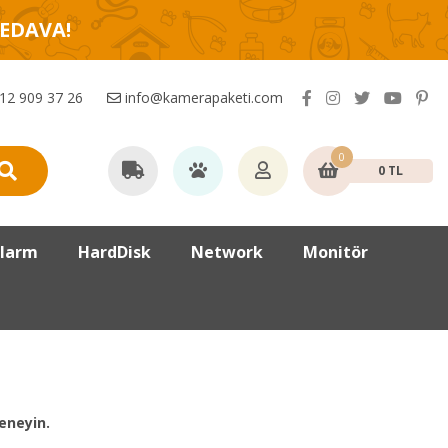
BEDAVA!
12 909 37 26
info@kamerapaketi.com
0
0 TL
larm
HardDisk
Network
Monitör
eneyin.