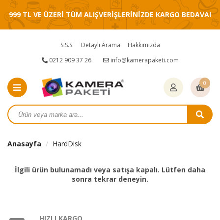
999 TL VE ÜZERİ TÜM ALIŞVERİŞLERİNİZDE KARGO BEDAVA!
S.S.S.
Detaylı Arama
Hakkımızda
0212 909 37 26
info@kamerapaketi.com
0
Anasayfa
HardDisk
İlgili ürün bulunamadı veya satışa kapalı. Lütfen daha
sonra tekrar deneyin.
HIZLI KARGO