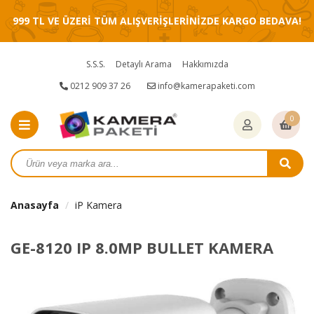
999 TL VE ÜZERİ TÜM ALIŞVERİŞLERİNİZDE KARGO BEDAVA!
S.S.S.
Detaylı Arama
Hakkımızda
0212 909 37 26
info@kamerapaketi.com
0
Anasayfa
iP Kamera
GE-8120 IP 8.0MP BULLET KAMERA