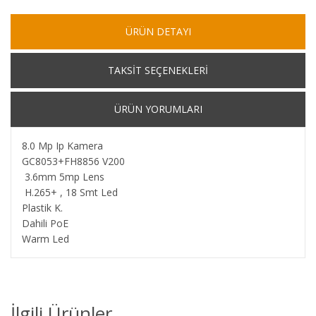
ÜRÜN DETAYI
TAKSİT SEÇENEKLERİ
ÜRÜN YORUMLARI
8.0 Mp Ip Kamera
GC8053+FH8856 V200
3.6mm 5mp Lens
H.265+ , 18 Smt Led
Plastik K.
Dahili PoE
Warm Led
İlgili Ürünler