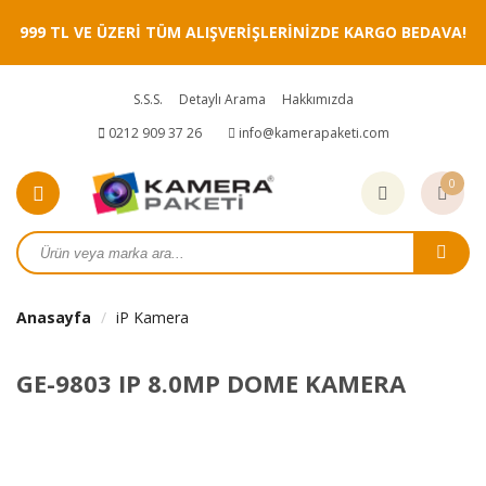
999 TL VE ÜZERİ TÜM ALIŞVERİŞLERİNİZDE KARGO BEDAVA!
S.S.S.
Detaylı Arama
Hakkımızda
0212 909 37 26
info@kamerapaketi.com
0
Anasayfa
iP Kamera
GE-9803 IP 8.0MP DOME KAMERA