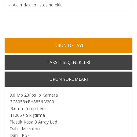
Aklımdakiler listesine ekle
·
ÜRÜN DETAYI
TAKSİT SEÇENEKLERİ
ÜRÜN YORUMLARI
8.0 Mp 20Fps Ip Kamera
GC8053+FH8856 V200
3.6mm 5 mp Lens
H.265+ Sıkıştırma
Plastik Kasa 3 Array Led
Dahili Mikrofon
Dahili PoE